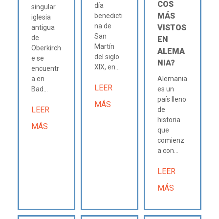
COS
día
singular
MÁS
benedicti
iglesia
na de
VISTOS
antigua
San
de
EN
Martín
Oberkirch
ALEMA
del siglo
e se
NIA?
XIX, en...
encuentr
a en
Alemania
LEER
Bad...
es un
país lleno
MÁS
LEER
de
historia
MÁS
que
comienz
a con...
LEER
MÁS