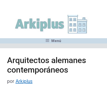
Saltar
,MN,MMN,MN,MN,MN,MN,M
al
contenido
Menú
Arquitectos alemanes
contemporáneos
por
Arkiplus