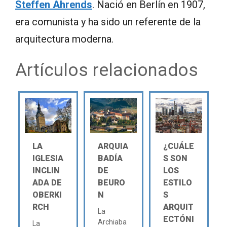
Steffen Ahrends
. Nació en Berlín en 1907,
era comunista y ha sido un referente de la
arquitectura moderna.
Artículos relacionados
LA
ARQUIA
¿CUÁLE
IGLESIA
BADÍA
S SON
INCLIN
DE
LOS
ADA DE
BEURO
ESTILO
OBERKI
N
S
RCH
ARQUIT
La
ECTÓNI
Archiaba
La