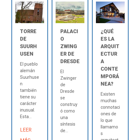
TORRE
PALACI
¿QUÉ
DE
O
ES LA
SUURH
ZWING
ARQUIT
USEN
ER DE
ECTUR
DRESDE
A
El pueblo
CONTE
alemán
El
MPORÁ
Suurhuse
Zwinger
NEA?
n
de
también
Dresde
Existen
tiene su
se
muchas
carácter
construy
connotaci
inusual.
ó como
ones de
Esta...
una
lo que
síntesis
llamamo
LEER
de...
s