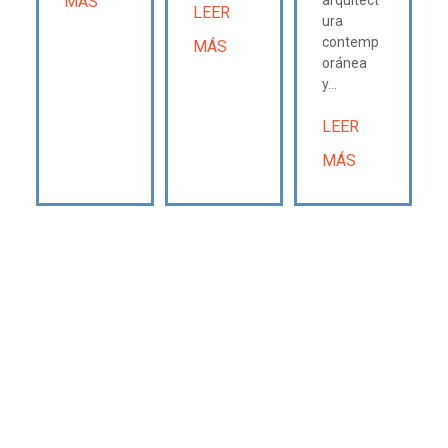
MÁS
arquitect
LEER
ura
contemp
MÁS
oránea
y...
LEER
MÁS