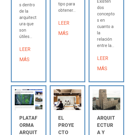
Existen
tipo para
s dentro
dos
obtener...
de la
concepto
arquitect
s en
LEER
ura que
cuanto a
son
MÁS
la
útiles...
relación
entre la...
LEER
LEER
MÁS
MÁS
PLATAF
EL
ARQUIT
ORMA
PROYE
ECTUR
ARQUIT
CTO
A Y