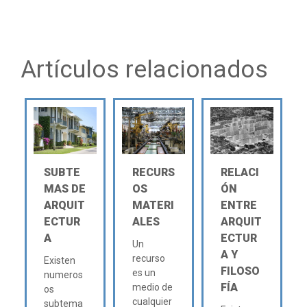
Artículos relacionados
SUBTE
RECURS
RELACI
MAS DE
OS
ÓN
ARQUIT
MATERI
ENTRE
ECTUR
ALES
ARQUIT
A
ECTUR
Un
A Y
recurso
Existen
FILOSO
es un
numeros
FÍA
medio de
os
cualquier
subtema