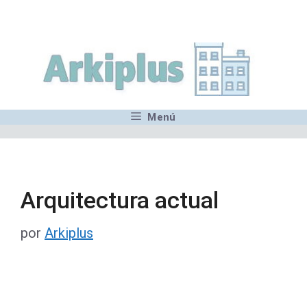
Saltar
,MN,MMN,MN,MN,MN,MN,M
al
contenido
Menú
Arquitectura actual
por
Arkiplus