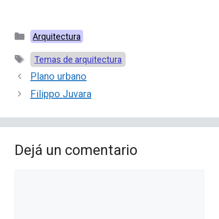
Categorías
Arquitectura
Etiquetas
Temas de arquitectura
Plano urbano
Filippo Juvara
Dejá un comentario
Comentario