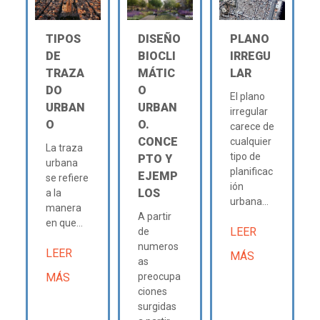
TIPOS
DISEÑO
PLANO
DE
BIOCLI
IRREGU
TRAZA
MÁTIC
LAR
DO
O
El plano
URBAN
URBAN
irregular
O
O.
carece de
CONCE
cualquier
La traza
tipo de
PTO Y
urbana
planificac
EJEMP
se refiere
ión
LOS
a la
urbana...
manera
A partir
en que...
LEER
de
numeros
LEER
MÁS
as
MÁS
preocupa
ciones
surgidas