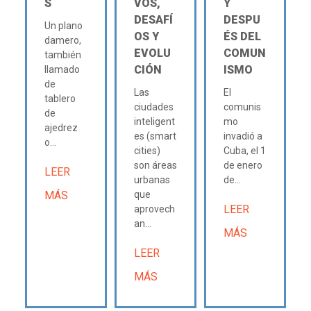
S
VOS,
Y
DESAFÍ
DESPU
Un plano
OS Y
ÉS DEL
damero,
EVOLU
COMUN
también
CIÓN
ISMO
llamado
de
Las
El
tablero
ciudades
comunis
de
inteligent
mo
ajedrez
es (smart
invadió a
o...
cities)
Cuba, el 1
son áreas
de enero
LEER
urbanas
de...
MÁS
que
LEER
aprovech
an...
MÁS
LEER
MÁS