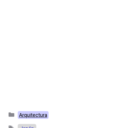
Categorías
Arquitectura
Etiquetas