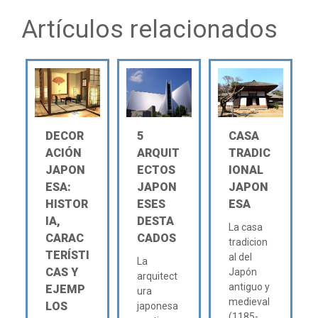
Artículos relacionados
DECOR
5
CASA
ACIÓN
ARQUIT
TRADIC
JAPON
ECTOS
IONAL
ESA:
JAPON
JAPON
HISTOR
ESES
ESA
IA,
DESTA
La casa
CARAC
CADOS
tradicion
TERÍSTI
al del
La
CAS Y
Japón
arquitect
antiguo y
EJEMP
ura
medieval
LOS
japonesa
(1185-