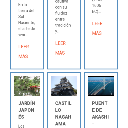
cautiva
En la
1606
con su
tierra del
EC)...
fluidez
Sol
entre
Naciente,
LEER
tradición
el arte de
y...
MÁS
vivir...
LEER
LEER
MÁS
MÁS
JARDÍN
CASTIL
PUENT
JAPON
LO
E DE
ÉS
NAGAH
AKASHI
AMA
-
Los