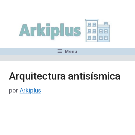
Saltar
,MN,MMN,MN,MN,MN,MN,M
al
contenido
Menú
Arquitectura antisísmica
por
Arkiplus