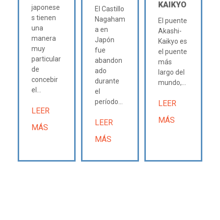
KAIKYO
japonese
El Castillo
s tienen
Nagaham
El puente
una
a en
Akashi-
manera
Japón
Kaikyo es
muy
fue
el puente
particular
abandon
más
de
ado
largo del
concebir
durante
mundo,...
el...
el
período...
LEER
LEER
MÁS
LEER
MÁS
MÁS