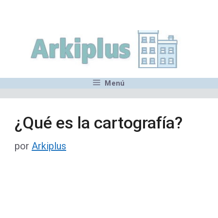
Saltar
,MN,MMN,MN,MN,MN,MN,M
al
contenido
Menú
¿Qué es la cartografía?
por
Arkiplus