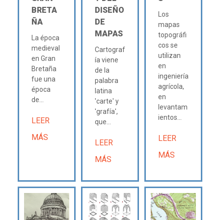
BRETA
DISEÑO
Los
ÑA
DE
mapas
MAPAS
topográfi
La época
cos se
medieval
Cartograf
utilizan
en Gran
ía viene
en
Bretaña
de la
ingeniería
fue una
palabra
agrícola,
época
latina
en
de...
'carte' y
levantam
'grafía',
ientos...
LEER
que...
MÁS
LEER
LEER
MÁS
MÁS