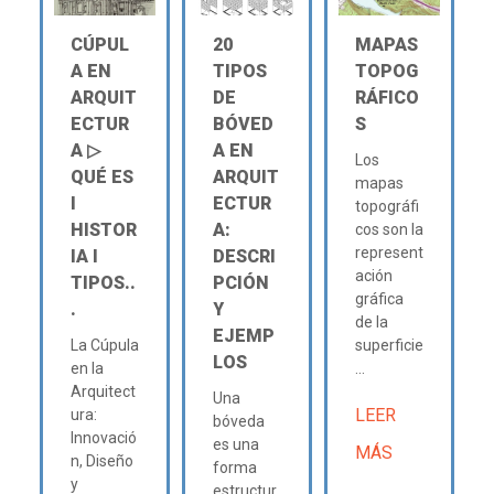
CÚPUL
20
MAPAS
A EN
TIPOS
TOPOG
ARQUIT
DE
RÁFICO
ECTUR
BÓVED
S
A ▷
A EN
Los
QUÉ ES
ARQUIT
mapas
Ι
ECTUR
topográfi
HISTOR
A:
cos son la
represent
IA Ι
DESCRI
ación
TIPOS..
PCIÓN
gráfica
.
Y
de la
EJEMP
La Cúpula
superficie
LOS
en la
...
Arquitect
Una
LEER
ura:
bóveda
Innovació
es una
MÁS
n, Diseño
forma
y
estructur