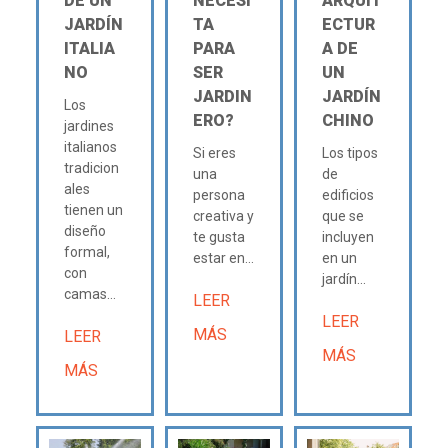
DE UN
NECESI
ARQUIT
JARDÍN
TA
ECTUR
ITALIA
PARA
A DE
NO
SER
UN
JARDIN
JARDÍN
Los
ERO?
CHINO
jardines
italianos
Si eres
Los tipos
tradicion
una
de
ales
persona
edificios
tienen un
creativa y
que se
diseño
te gusta
incluyen
formal,
estar en...
en un
con
jardín...
camas...
LEER
LEER
MÁS
LEER
MÁS
MÁS