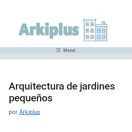
Saltar
,MN,MMN,MN,MN,MN,MN,M
al
contenido
Menú
Arquitectura de jardines
pequeños
por
Arkiplus