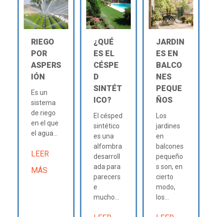
RIEGO
¿QUÉ
JARDIN
POR
ES EL
ES EN
ASPERS
CÉSPE
BALCO
IÓN
D
NES
SINTÉT
PEQUE
Es un
ICO?
ÑOS
sistema
de riego
El césped
Los
en el que
sintético
jardines
el agua...
es una
en
alfombra
balcones
LEER
desarroll
pequeño
ada para
s son, en
MÁS
parecers
cierto
e
modo,
mucho...
los...