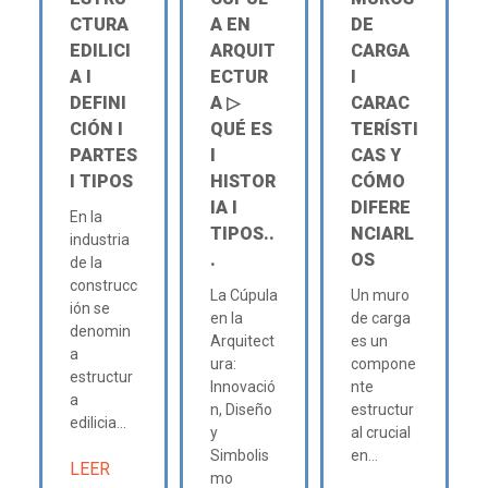
CTURA
A EN
DE
EDILICI
ARQUIT
CARGA
A Ι
ECTUR
Ι
DEFINI
A ▷
CARAC
CIÓN Ι
QUÉ ES
TERÍSTI
PARTES
Ι
CAS Y
Ι TIPOS
HISTOR
CÓMO
IA Ι
DIFERE
En la
TIPOS..
NCIARL
industria
.
OS
de la
construcc
La Cúpula
Un muro
ión se
en la
de carga
denomin
Arquitect
es un
a
ura:
compone
estructur
Innovació
nte
a
n, Diseño
estructur
edilicia...
y
al crucial
Simbolis
en...
LEER
mo