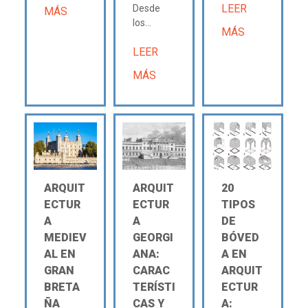
LEER
Desde
MÁS
los...
MÁS
LEER
MÁS
ARQUIT
ARQUIT
20
ECTUR
ECTUR
TIPOS
A
A
DE
MEDIEV
GEORGI
BÓVED
AL EN
ANA:
A EN
GRAN
CARAC
ARQUIT
BRETA
TERÍSTI
ECTUR
ÑA
CAS Y
A: