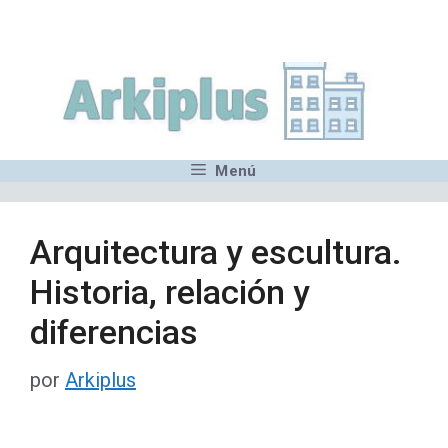
Saltar
,MN,MMN,MN,MN,MN,MN,M
al
contenido
Menú
Arquitectura y escultura.
Historia, relación y
diferencias
por
Arkiplus