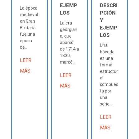
EJEMP
DESCRI
La época
LOS
PCIÓN
medieval
Y
en Gran
La era
EJEMP
Bretaña
georgian
fue una
LOS
a, que
época
abarcó
Una
de...
de 1714 a
bóveda
1830,
es una
LEER
marcó...
forma
MÁS
estructur
LEER
al
compues
MÁS
ta por
una
serie...
LEER
MÁS