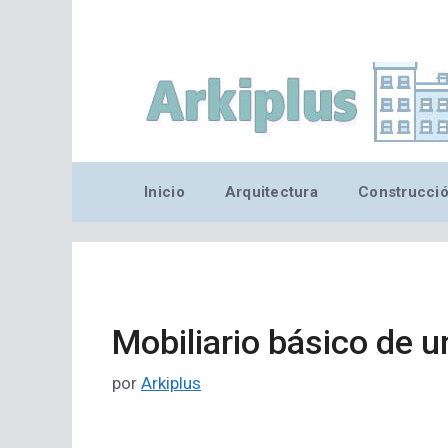
Saltar
al
contenido
Inicio
Arquitectura
Construcci
Mobiliario básico de u
por
Arkiplus