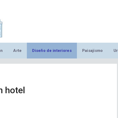
,MN,MMN,MN,MN,MN,MN,M
ón
Arte
Diseño de interiores
Paisajismo
Ur
n hotel