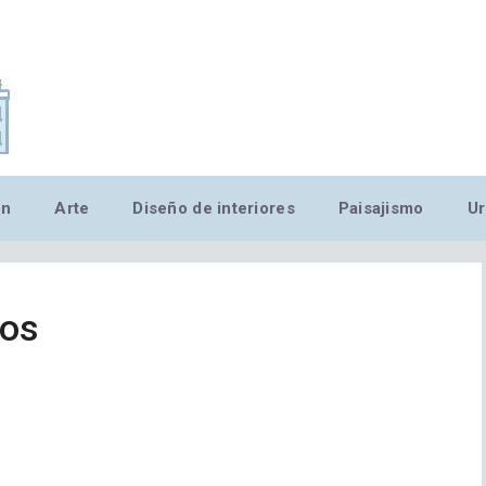
,MN,MMN,MN,MN,MN,MN,M
ón
Arte
Diseño de interiores
Paisajismo
Ur
ios