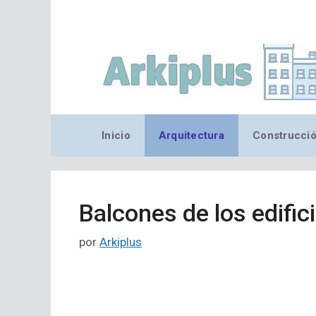
Saltar
al
contenido
Inicio
Arquitectura
Construcci
Balcones de los edific
por
Arkiplus