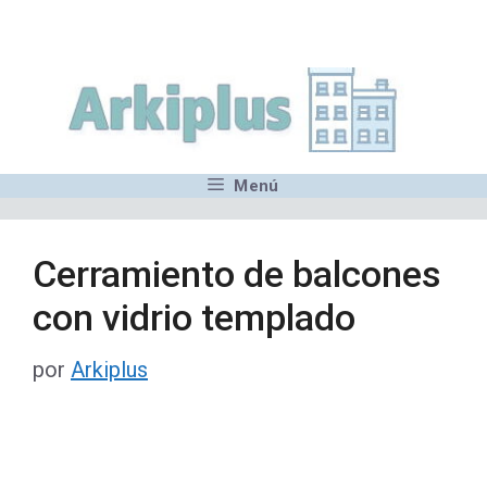
Saltar
,MN,MMN,MN,MN,MN,MN,M
al
contenido
Menú
Cerramiento de balcones
con vidrio templado
por
Arkiplus