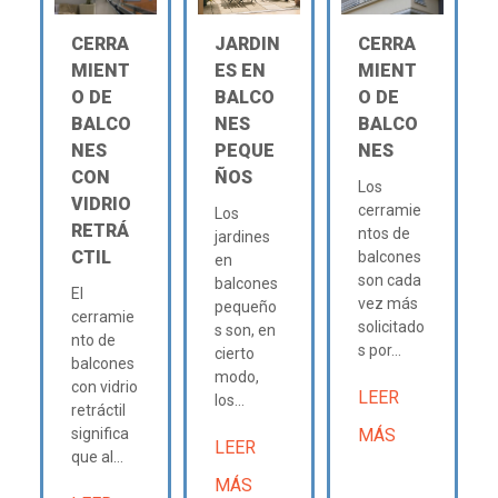
CERRA
JARDIN
CERRA
MIENT
ES EN
MIENT
O DE
BALCO
O DE
BALCO
NES
BALCO
NES
PEQUE
NES
CON
ÑOS
Los
VIDRIO
cerramie
Los
RETRÁ
ntos de
jardines
CTIL
balcones
en
son cada
balcones
El
vez más
pequeño
cerramie
solicitado
s son, en
nto de
s por...
cierto
balcones
modo,
con vidrio
LEER
los...
retráctil
significa
MÁS
LEER
que al...
MÁS