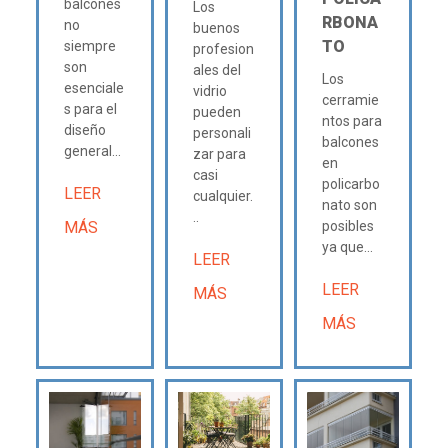
balcones
Los
RBONA
no
buenos
TO
siempre
profesion
son
ales del
Los
esenciale
vidrio
cerramie
s para el
pueden
ntos para
diseño
personali
balcones
general...
zar para
en
casi
policarbo
LEER
cualquier.
nato son
..
MÁS
posibles
ya que...
LEER
LEER
MÁS
MÁS