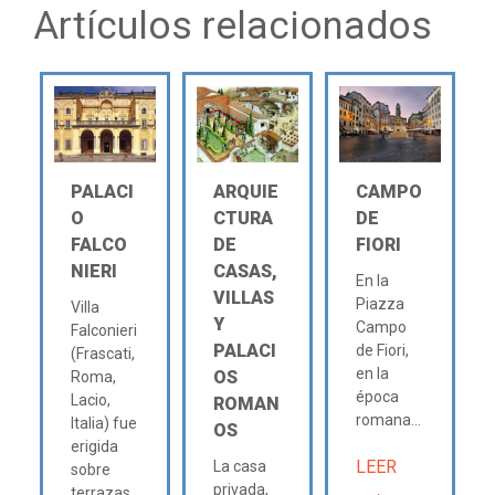
Artículos relacionados
PALACI
ARQUIE
CAMPO
O
CTURA
DE
FALCO
DE
FIORI
NIERI
CASAS,
En la
VILLAS
Piazza
Villa
Y
Campo
Falconieri
PALACI
de Fiori,
(Frascati,
en la
OS
Roma,
época
Lacio,
ROMAN
romana...
Italia) fue
OS
erigida
LEER
La casa
sobre
privada,
terrazas..