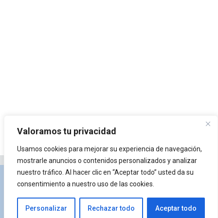
Valoramos tu privacidad
Usamos cookies para mejorar su experiencia de navegación,
mostrarle anuncios o contenidos personalizados y analizar
nuestro tráfico. Al hacer clic en “Aceptar todo” usted da su
Privacidad y Política de Cookies
Portal de
consentimiento a nuestro uso de las cookies.
arquitectura
Lista de Temas
¿Qué es Arkiplus?
Personalizar
Rechazar todo
Aceptar todo
© 2026 Arkiplus
• Creado con
GeneratePress