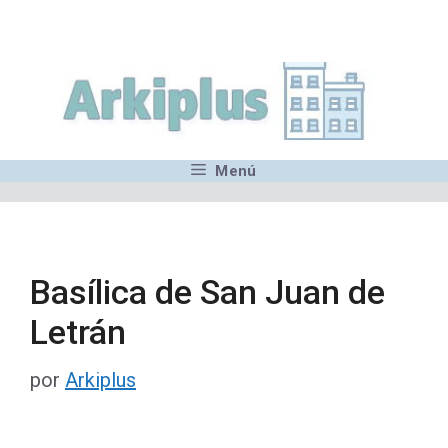
Saltar
,MN,MMN,MN,MN,MN,MN,M
al
contenido
Menú
Basílica de San Juan de
Letrán
por
Arkiplus