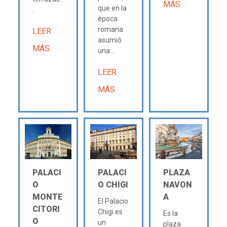
MÁS
que en la
.
época
romana
LEER
asumió
MÁS
una...
LEER
MÁS
PALACI
PALACI
PLAZA
O
O CHIGI
NAVON
MONTE
A
El Palacio
CITORI
Chigi es
Es la
O
un
plaza