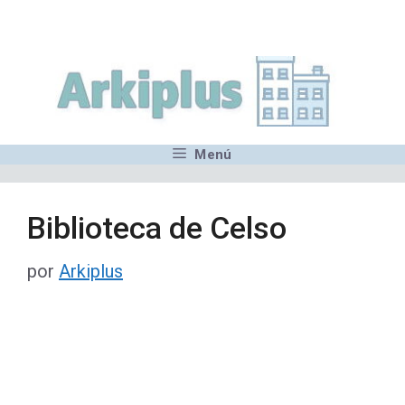
Saltar
,MN,MMN,MN,MN,MN,MN,M
al
contenido
Menú
Biblioteca de Celso
por
Arkiplus