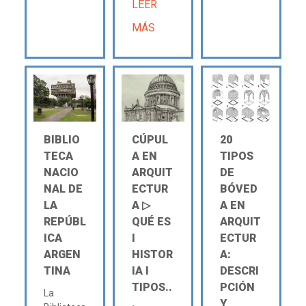
LEER
MÁS
BIBLIO
CÚPUL
20
TECA
A EN
TIPOS
NACIO
ARQUIT
DE
NAL DE
ECTUR
BÓVED
LA
A ▷
A EN
REPÚBL
QUÉ ES
ARQUIT
ICA
Ι
ECTUR
ARGEN
HISTOR
A:
TINA
IA Ι
DESCRI
TIPOS..
PCIÓN
La
.
Y