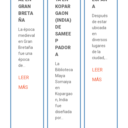
GRAN
KOPAR
A
BRETA
GAON
Después
ÑA
(INDIA)
de estar
DE
ubicada
La época
SAMEE
en
medieval
diversos
P
en Gran
lugares
PADOR
Bretaña
de la
fue una
A
ciudad,...
época
La
de...
LEER
Biblioteca
Maya
LEER
MÁS
Somaiya
MÁS
en
Kopargao
n, India
fue
diseñada
por...