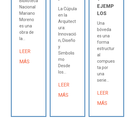
Biblioteca
EJEMP
Nacional
La Cúpula
LOS
Mariano
en la
Moreno
Arquitect
Una
es una
ura:
bóveda
obra de
Innovació
es una
la...
n, Diseño
forma
y
estructur
LEER
Simbolis
al
mo
MÁS
compues
Desde
ta por
los...
una
serie...
LEER
LEER
MÁS
MÁS