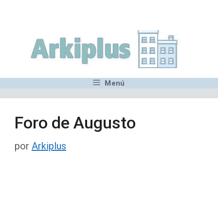
Saltar
,MN,MMN,MN,MN,MN,MN,M
al
contenido
Menú
Foro de Augusto
por
Arkiplus