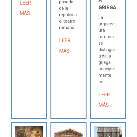
A
pasado
LEER
GRIEGA
de la
MÁS
república,
La
el teatro
arquitect
romano...
ura
romana
LEER
se
distinguir
MÁS
á de la
griega
principal
mente
en...
LEER
MÁS