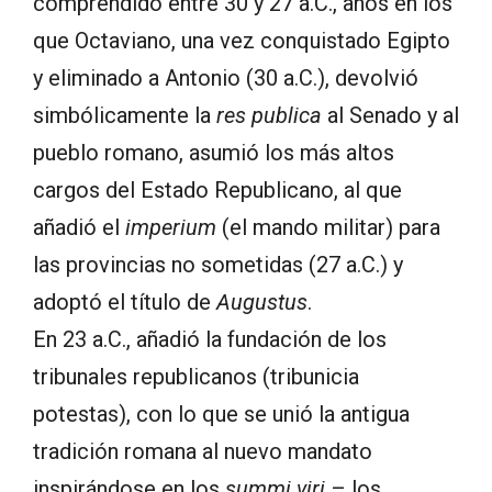
comprendido entre 30 y 27 a.C., años en los
que Octaviano, una vez conquistado Egipto
y eliminado a Antonio (30 a.C.), devolvió
simbólicamente la
res publica
al Senado y al
pueblo romano, asumió los más altos
cargos del Estado Republicano, al que
añadió el
imperium
(el mando militar) para
las provincias no sometidas (27 a.C.) y
adoptó el título de
Augustus
.
En 23 a.C., añadió la fundación de los
tribunales republicanos (tribunicia
potestas), con lo que se unió la antigua
tradición romana al nuevo mandato
inspirándose en los
summi viri
– los