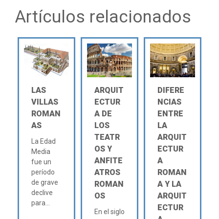
Artículos relacionados
LAS
ARQUIT
DIFERE
VILLAS
ECTUR
NCIAS
ROMAN
A DE
ENTRE
AS
LOS
LA
TEATR
ARQUIT
La Edad
OS Y
ECTUR
Media
ANFITE
A
fue un
ATROS
ROMAN
período
de grave
ROMAN
A Y LA
declive
OS
ARQUIT
para...
ECTUR
En el siglo