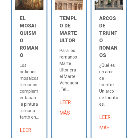
EL
TEMPL
ARCOS
MOSAI
O DE
DE
QUISM
MARTE
TRIUNF
O
ULTOR
O
ROMAN
ROMAN
Para los
O
OS
romanos
Marte
Los
¿Qué es
Ultor era
antiguos
un arco
el Marte
mosaicos
de
Vengador
romanos
triunfo?
, "el...
complem
Un arco
entaban
de triunfo
LEER
la pintura
es...
romana
MÁS
LEER
tanto en...
MÁS
LEER