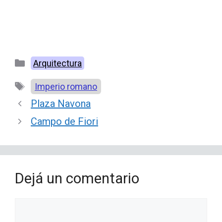
Categorías
Arquitectura
Etiquetas
Imperio romano
Plaza Navona
Campo de Fiori
Dejá un comentario
Comentario