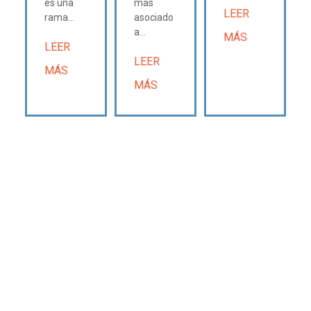
es una
más
LEER
rama...
asociado
a...
MÁS
LEER
LEER
MÁS
MÁS