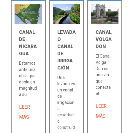
CANAL
LEVADA
CANAL
DE
O
VOLGA
NICARA
CANAL
DON
GUA
DE
El Canal
IRRIGA
Volga
Estamos
CIÓN
Don es
ante una
una vía
obra que
Una
que
dobla en
levada es
conecta
magnitud
un canal
el...
a su...
de
irrigación
LEER
LEER
o
acueduct
MÁS
MÁS
o
construíd