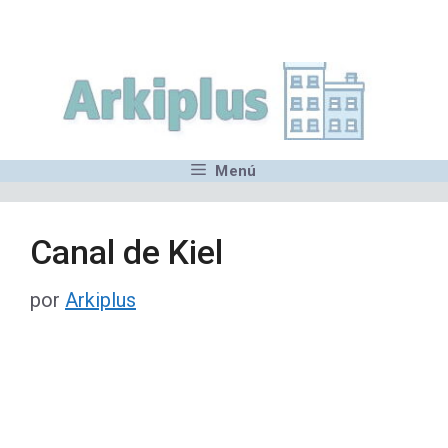
Saltar
,MN,MMN,MN,MN,MN,MN,M
al
contenido
Menú
Canal de Kiel
por
Arkiplus