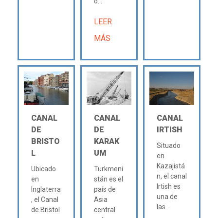
o...
LEER
MÁS
CANAL
CANAL
CANAL
DE
DE
IRTISH
BRISTO
KARAK
Situado
L
UM
en
Kazajistá
Ubicado
Turkmeni
n, el canal
en
stán es el
Irtish es
Inglaterra
país de
una de
, el Canal
Asia
las...
de Bristol
central