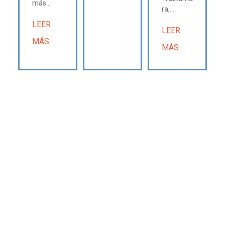
más...
ra,...
LEER
LEER
MÁS
MÁS