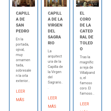
CAPILL
CAPILL
EL
A DE
A DE LA
CORO
SAN
VIRGEN
DE LA
PEDRO
DEL
CATED
SAGRA
RAL DE
En la
RIO
TOLED
portada,
O
ojival,
La
muy
arquitect
Tras la
ornamen
ura de la
magnífic
tada,
Capilla de
a reja de
sobresale
la Virgen
Villalpand
n la orla
del
o, el
exterior...
Sagrario..
famoso
.
coro. El
LEER
famoso...
LEER
MÁS
LEER
MÁS