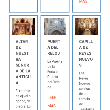
MÁS
ALTAR
PUERT
CAPILL
DE
A DEL
A DE
NUEST
RELOJ
REYES
RA
NUEVO
La Puerta
SEÑOR
S
de la
A DE LA
Feria o
Los
ANTIGU
Puerta
Reyes
del Reloj
A
Nuevos
de...
son los
El retablo
de la
es ojival o
LEER
familia
gótico, de
de
MÁS
piedra. Lo
Trastama