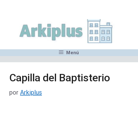
Saltar
,MN,MMN,MN,MN,MN,MN,M
al
contenido
Menú
Capilla del Baptisterio
por
Arkiplus