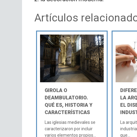
Artículos relacionad
GIROLA O
DIFER
DEAMBULATORIO.
LA AR
QUÉ ES, HISTORIA Y
EL DI
CARACTERÍSTICAS
INDUS
Las iglesias medievales se
La arquit
caracterizaron por incluir
industria
varios elementos propios...
que...