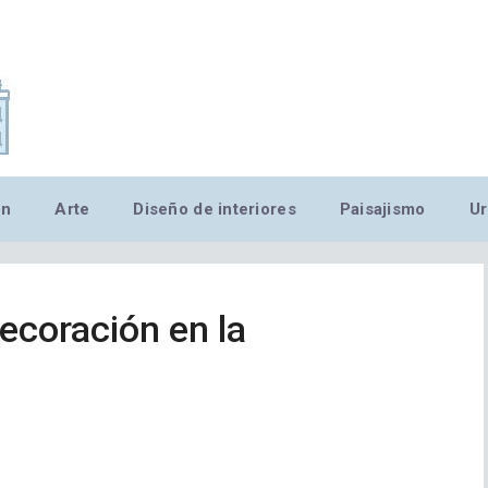
,MN,MMN,MN,MN,MN,MN,M
ón
Arte
Diseño de interiores
Paisajismo
Ur
decoración en la