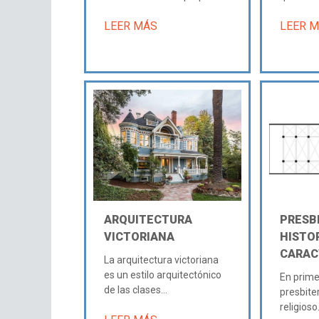
LEER MÁS
LEER 
ARQUITECTURA
PRESBI
VICTORIANA
HISTOR
CARAC
La arquitectura victoriana
es un estilo arquitectónico
En primer
de las clases...
presbiter
religioso..