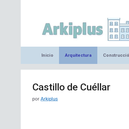
Saltar
al
contenido
Inicio
Arquitectura
Construcci
Castillo de Cuéllar
por
Arkiplus