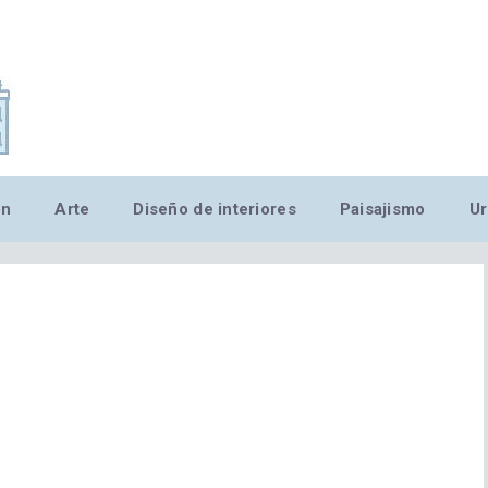
,MN,MMN,MN,MN,MN,MN,M
ón
Arte
Diseño de interiores
Paisajismo
Ur