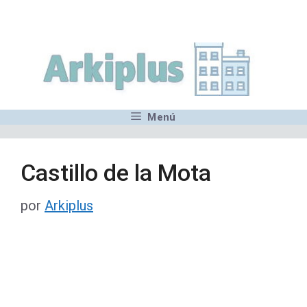
Saltar
,MN,MMN,MN,MN,MN,MN,M
al
contenido
Menú
Castillo de la Mota
por
Arkiplus