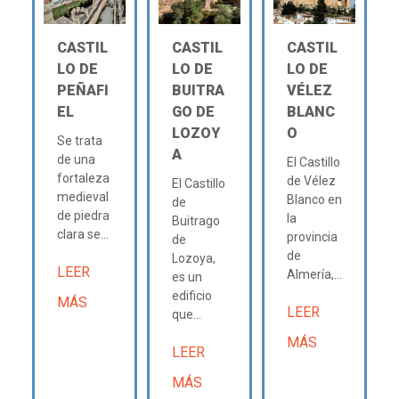
CASTIL
CASTIL
CASTIL
LO DE
LO DE
LO DE
PEÑAFI
BUITRA
VÉLEZ
EL
GO DE
BLANC
LOZOY
O
Se trata
A
de una
El Castillo
fortaleza
de Vélez
El Castillo
medieval
Blanco en
de
de piedra
la
Buitrago
clara se...
provincia
de
de
Lozoya,
LEER
Almería,...
es un
edificio
MÁS
LEER
que...
MÁS
LEER
MÁS