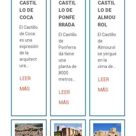
CASTIL
CASTIL
CASTIL
LO DE
LO DE
LO DE
COCA
PONFE
ALMOU
RRADA
ROL
El Castillo
de Coca
El Castillo
El Castillo
es una
de
de
expresión
Ponferra
Almourol
de la
da tiene
se yergue
arquitect
una
en la
ura...
planta de
cima de...
8000
LEER
LEER
metros...
MÁS
MÁS
LEER
MÁS