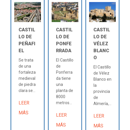
CASTIL
CASTIL
CASTIL
LO DE
LO DE
LO DE
PEÑAFI
PONFE
VÉLEZ
EL
RRADA
BLANC
O
Se trata
El Castillo
de una
de
El Castillo
fortaleza
Ponferra
de Vélez
medieval
da tiene
Blanco en
de piedra
una
la
clara se...
planta de
provincia
8000
de
LEER
metros...
Almería,...
MÁS
LEER
LEER
MÁS
MÁS