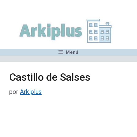
Saltar
,MN,MMN,MN,MN,MN,MN,M
al
contenido
Menú
Castillo de Salses
por
Arkiplus