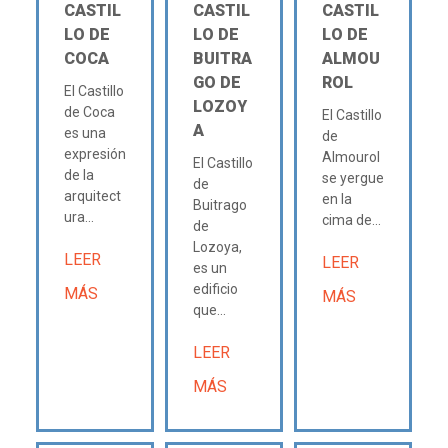
CASTIL
CASTIL
CASTIL
LO DE
LO DE
LO DE
COCA
BUITRA
ALMOU
GO DE
ROL
El Castillo
LOZOY
de Coca
El Castillo
A
es una
de
expresión
Almourol
El Castillo
de la
se yergue
de
arquitect
en la
Buitrago
ura...
cima de...
de
Lozoya,
LEER
LEER
es un
edificio
MÁS
MÁS
que...
LEER
MÁS