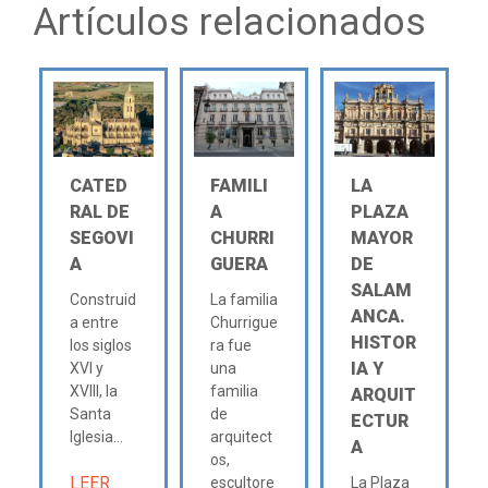
Artículos relacionados
CATED
FAMILI
LA
RAL DE
A
PLAZA
SEGOVI
CHURRI
MAYOR
A
GUERA
DE
SALAM
Construid
La familia
ANCA.
a entre
Churrigue
HISTOR
los siglos
ra fue
IA Y
XVI y
una
XVIII, la
familia
ARQUIT
Santa
de
ECTUR
Iglesia...
arquitect
A
os,
LEER
escultore
La Plaza