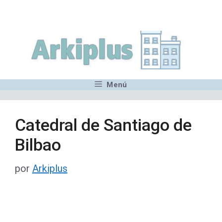
Saltar
,MN,MMN,MN,MN,MN,MN,M
al
contenido
Menú
Catedral de Santiago de
Bilbao
por
Arkiplus