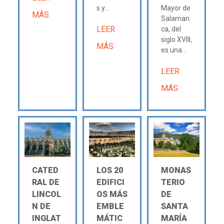
s y...
Mayor de
MÁS
Salaman
LEER
ca, del
siglo XVIII,
MÁS
es una...
LEER
MÁS
CATED
LOS 20
MONAS
RAL DE
EDIFICI
TERIO
LINCOL
OS MÁS
DE
N DE
EMBLE
SANTA
INGLAT
MÁTIC
MARÍA