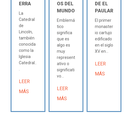
ERRA
OS DEL
DE EL
MUNDO
PAULAR
La
Catedral
Emblemá
El primer
de
tico
monaster
Lincoln,
significa
io cartujo
también
que es
edificado
conocida
algo es
en el siglo
como la
muy
XV en...
Iglesia
represent
Catedral..
LEER
ativo o
.
significati
MÁS
vo...
LEER
LEER
MÁS
MÁS