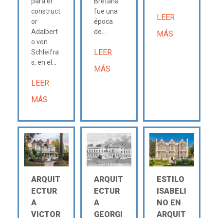
para el
Bretaña
construct
fue una
LEER
or
época
Adalbert
de...
MÁS
o von
LEER
Schleifra
s, en el...
MÁS
LEER
MÁS
ARQUIT
ARQUIT
ESTILO
ECTUR
ECTUR
ISABELI
A
A
NO EN
VICTOR
GEORGI
ARQUIT