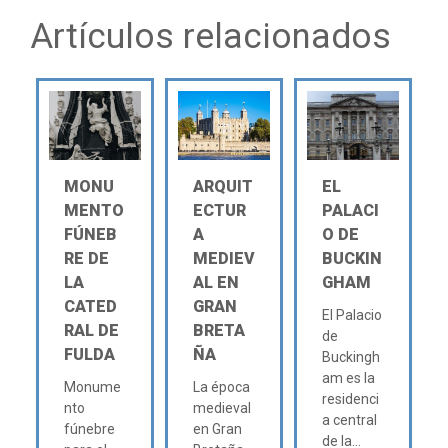
Artículos relacionados
MONU
ARQUIT
EL
MENTO
ECTUR
PALACI
FÚNEB
A
O DE
RE DE
MEDIEV
BUCKIN
LA
AL EN
GHAM
CATED
GRAN
El Palacio
RAL DE
BRETA
de
FULDA
ÑA
Buckingh
am es la
Monume
La época
residenci
nto
medieval
a central
fúnebre
en Gran
de la...