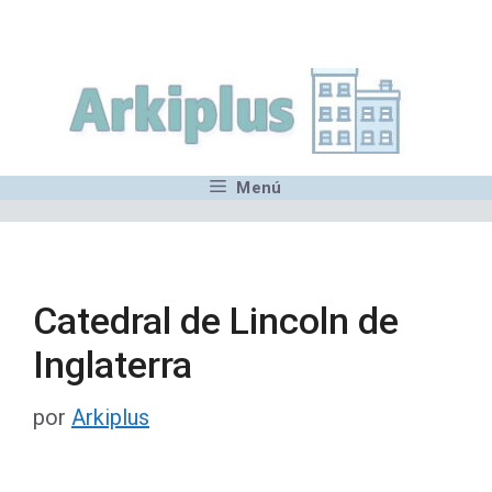
Saltar
,MN,MMN,MN,MN,MN,MN,M
al
contenido
Menú
Catedral de Lincoln de
Inglaterra
por
Arkiplus