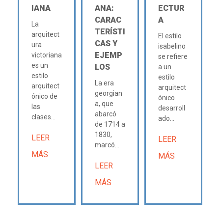
IANA
ANA:
ECTUR
CARAC
A
La
TERÍSTI
arquitect
El estilo
CAS Y
ura
isabelino
EJEMP
victoriana
se refiere
es un
LOS
a un
estilo
estilo
La era
arquitect
arquitect
georgian
ónico de
ónico
a, que
las
desarroll
abarcó
clases...
ado...
de 1714 a
1830,
LEER
LEER
marcó...
MÁS
MÁS
LEER
MÁS