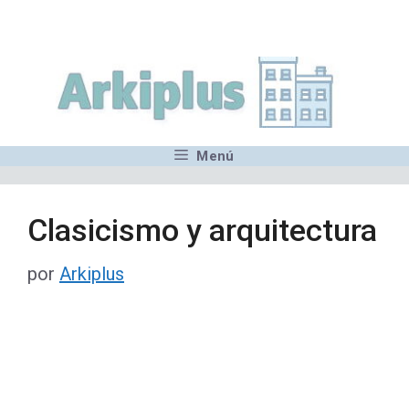
Saltar
,MN,MMN,MN,MN,MN,MN,M
al
contenido
Menú
Clasicismo y arquitectura
por
Arkiplus