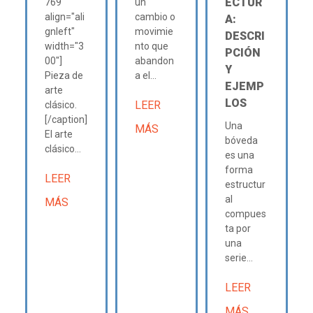
ECTUR
769"
un
align="ali
cambio o
A:
gnleft"
movimie
DESCRI
width="3
nto que
PCIÓN
00"]
abandon
Y
Pieza de
a el...
EJEMP
arte
LOS
LEER
clásico.
[/caption]
Una
MÁS
El arte
bóveda
clásico...
es una
forma
LEER
estructur
al
MÁS
compues
ta por
una
serie...
LEER
MÁS