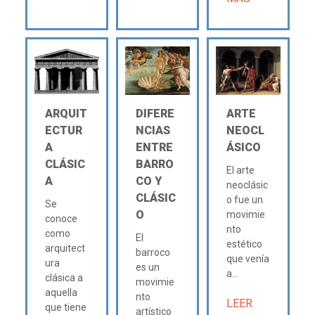
ARQUIT
DIFERE
ARTE
ECTUR
NCIAS
NEOCL
A
ENTRE
ÁSICO
CLÁSIC
BARRO
El arte
A
CO Y
neoclásic
CLÁSIC
o fue un
Se
O
movimie
conoce
nto
como
El
estético
arquitect
barroco
que venía
ura
es un
a...
clásica a
movimie
aquella
nto
LEER
que tiene
artístico