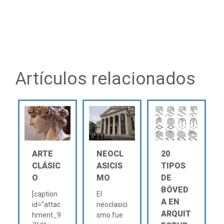
Artículos relacionados
ARTE
NEOCL
20
CLÁSIC
ASICIS
TIPOS
O
MO
DE
BÓVED
[caption
El
A EN
id="attac
neoclasici
ARQUIT
hment_9
smo fue