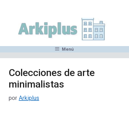
Saltar
,MN,MMN,MN,MN,MN,MN,M
al
contenido
Menú
Colecciones de arte
minimalistas
por
Arkiplus