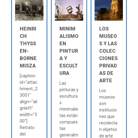
HEINRI
MINIM
LOS
CH
ALISMO
MUSEO
THYSS
EN
S Y LAS
EN-
PINTUR
COLEC
BORNE
A Y
CIONES
MISZA
ESCULT
PRIVAD
URA
AS DE
[caption
ARTE
id="attac
Las
hment_2
pinturas y
Los
3001"
escultura
museos
align="ali
s
son
gnleft"
minimalis
institucio
width="3
tas están
nes que
00"]
compues
recolecta
Retrato
tas
n objetos
del
generalm
de arte