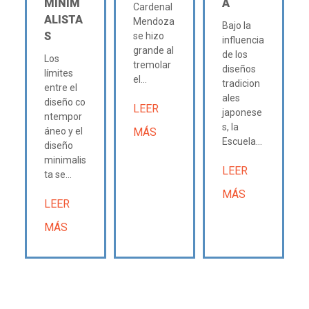
MINIM
A
Cardenal
ALISTA
Mendoza
Bajo la
S
se hizo
influencia
grande al
de los
Los
tremolar
diseños
límites
el...
tradicion
entre el
ales
diseño co
LEER
japonese
ntempor
s, la
áneo y el
MÁS
Escuela...
diseño
minimalis
LEER
ta se...
MÁS
LEER
MÁS