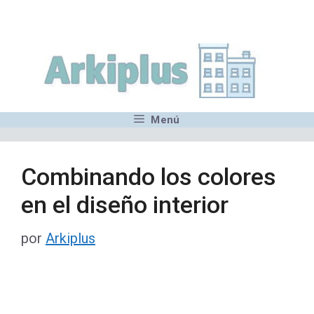
Saltar
,MN,MMN,MN,MN,MN,MN,M
al
contenido
Menú
Combinando los colores
en el diseño interior
por
Arkiplus