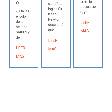
te en la
O
científico
decoració
inglés Sir
¿Cuál es
n, ya...
Isaac
el color
Newton
de la
LEER
descubrió
belleza
que...
MÁS
natural y
de...
LEER
LEER
MÁS
MÁS