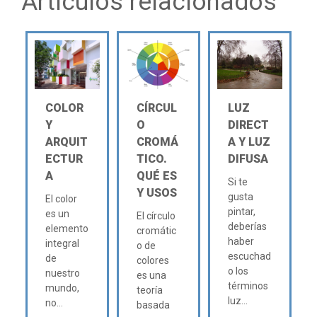
Artículos relacionados
COLOR
CÍRCUL
LUZ
Y
O
DIRECT
ARQUIT
CROMÁ
A Y LUZ
ECTUR
TICO.
DIFUSA
A
QUÉ ES
Si te
Y USOS
gusta
El color
pintar,
es un
El círculo
deberías
elemento
cromátic
haber
integral
o de
escuchad
de
colores
o los
nuestro
es una
términos
mundo,
teoría
luz...
no...
basada