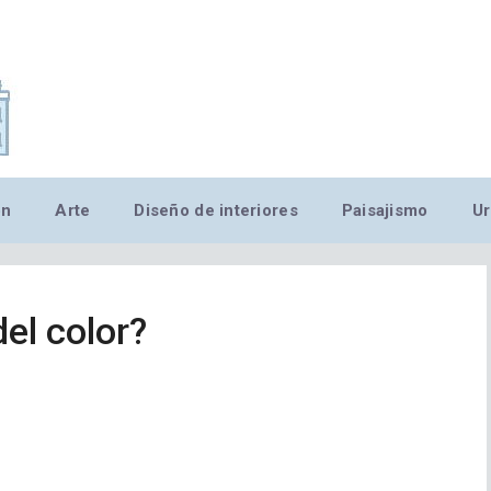
,MN,MMN,MN,MN,MN,MN,M
ón
Arte
Diseño de interiores
Paisajismo
Ur
del color?