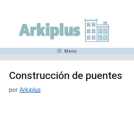
Saltar
,MN,MMN,MN,MN,MN,MN,M
al
contenido
Menú
Construcción de puentes
por
Arkiplus