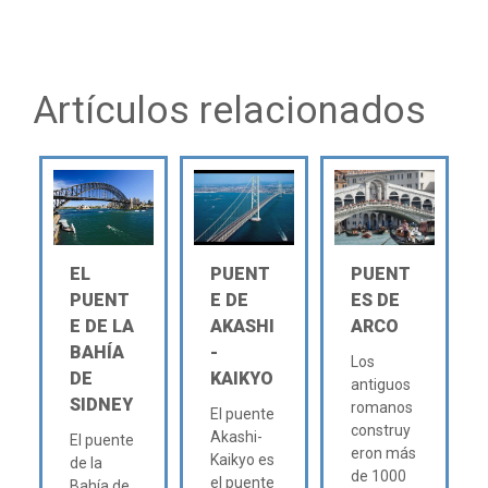
Artículos relacionados
EL
PUENT
PUENT
PUENT
E DE
ES DE
E DE LA
AKASHI
ARCO
BAHÍA
-
Los
DE
KAIKYO
antiguos
SIDNEY
romanos
El puente
construy
Akashi-
El puente
eron más
Kaikyo es
de la
de 1000
el puente
Bahía de