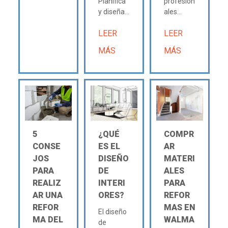
Planifica
profesion
y diseña...
ales...
LEER
LEER
MÁS
MÁS
5
¿QUÉ
COMPR
CONSE
ES EL
AR
JOS
DISEÑO
MATERI
PARA
DE
ALES
REALIZ
INTERI
PARA
AR UNA
ORES?
REFOR
REFOR
MAS EN
El diseño
MA DEL
WALMA
de