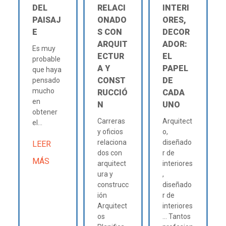
DEL
RELACI
INTERI
PAISAJ
ONADO
ORES,
E
S CON
DECOR
ARQUIT
ADOR:
Es muy
ECTUR
EL
probable
A Y
PAPEL
que haya
CONST
DE
pensado
mucho
RUCCIÓ
CADA
en
N
UNO
obtener
Carreras
Arquitect
el...
y oficios
o,
relaciona
diseñado
LEER
dos con
r de
MÁS
arquitect
interiores
ura y
,
construcc
diseñado
ión
r de
Arquitect
interiores
os
... Tantos