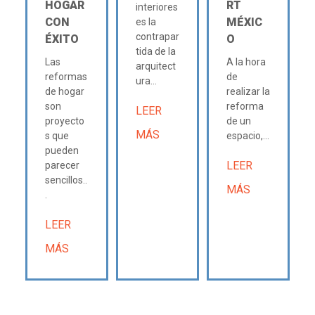
HOGAR
RT
interiores
CON
MÉXIC
es la
contrapar
ÉXITO
O
tida de la
Las
A la hora
arquitect
reformas
de
ura...
de hogar
realizar la
son
reforma
LEER
proyecto
de un
MÁS
s que
espacio,...
pueden
LEER
parecer
sencillos..
MÁS
.
LEER
MÁS