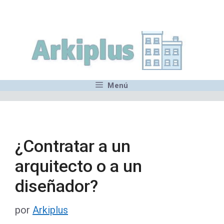
Saltar
,MN,MMN,MN,MN,MN,MN,M
al
contenido
Menú
¿Contratar a un
arquitecto o a un
diseñador?
por
Arkiplus