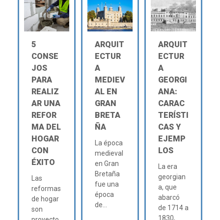
5
ARQUIT
ARQUIT
CONSE
ECTUR
ECTUR
JOS
A
A
PARA
MEDIEV
GEORGI
REALIZ
AL EN
ANA:
AR UNA
GRAN
CARAC
REFOR
BRETA
TERÍSTI
MA DEL
ÑA
CAS Y
HOGAR
EJEMP
La época
CON
LOS
medieval
ÉXITO
en Gran
La era
Bretaña
georgian
Las
fue una
a, que
reformas
época
abarcó
de hogar
de...
de 1714 a
son
1830,
proyecto