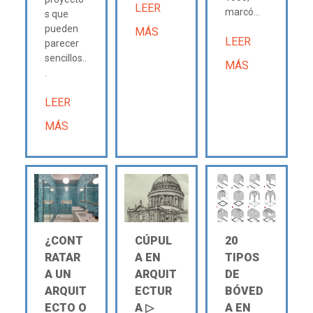
LEER
marcó...
s que
pueden
MÁS
LEER
parecer
sencillos..
MÁS
.
LEER
MÁS
¿CONT
CÚPUL
20
RATAR
A EN
TIPOS
A UN
ARQUIT
DE
ARQUIT
ECTUR
BÓVED
ECTO O
A ▷
A EN