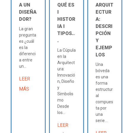
A UN
QUÉ ES
ARQUIT
DISEÑA
Ι
ECTUR
DOR?
HISTOR
A:
IA Ι
DESCRI
La gran
TIPOS..
PCIÓN
pregunta
.
Y
es ¿cuál
EJEMP
es la
La Cúpula
diferenci
LOS
en la
a entre
Arquitect
Una
un...
ura:
bóveda
Innovació
es una
LEER
n, Diseño
forma
y
MÁS
estructur
Simbolis
al
mo
compues
Desde
ta por
los...
una
serie...
LEER