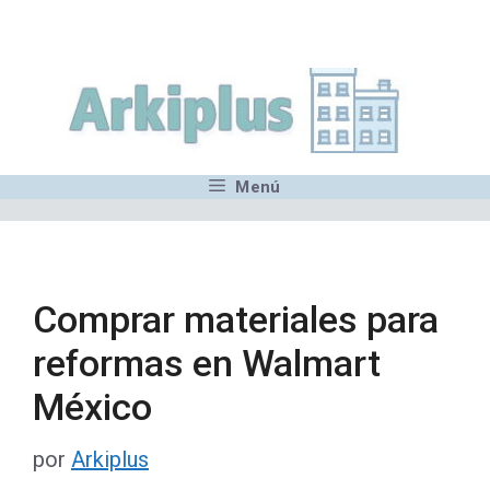
Saltar
,MN,MMN,MN,MN,MN,MN,M
al
contenido
Menú
Comprar materiales para
reformas en Walmart
México
por
Arkiplus