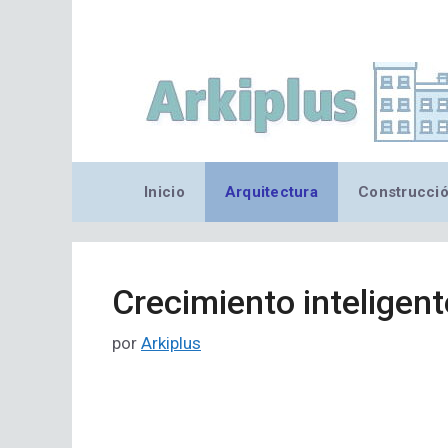
Saltar
al
contenido
Inicio
Arquitectura
Construcci
Crecimiento inteligent
por
Arkiplus