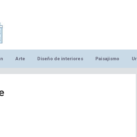
,MN,MMN,MN,MN,MN,MN,M
ón
Arte
Diseño de interiores
Paisajismo
Ur
e