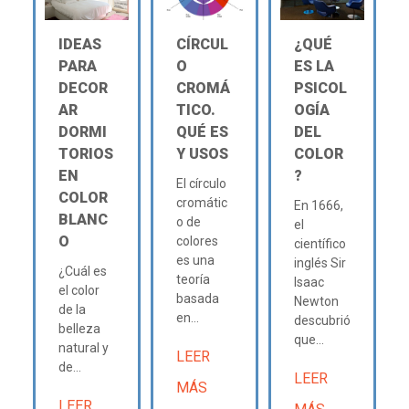
IDEAS
CÍRCUL
¿QUÉ
PARA
O
ES LA
DECOR
CROMÁ
PSICOL
AR
TICO.
OGÍA
DORMI
QUÉ ES
DEL
TORIOS
Y USOS
COLOR
EN
?
El círculo
COLOR
cromátic
En 1666,
BLANC
o de
el
O
colores
científico
es una
inglés Sir
¿Cuál es
teoría
Isaac
el color
basada
Newton
de la
en...
descubrió
belleza
que...
natural y
LEER
de...
LEER
MÁS
LEER