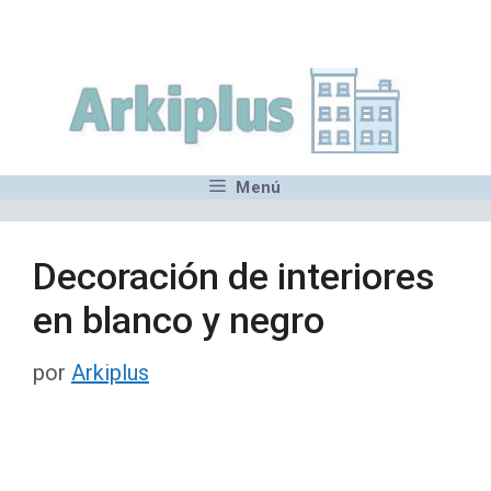
Saltar
,MN,MMN,MN,MN,MN,MN,M
al
contenido
Menú
Decoración de interiores
en blanco y negro
por
Arkiplus