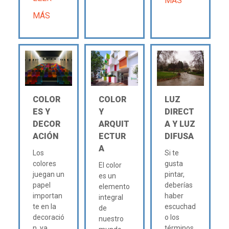
MÁS
MÁS
COLOR
COLOR
LUZ
ES Y
Y
DIRECT
DECOR
ARQUIT
A Y LUZ
ACIÓN
ECTUR
DIFUSA
A
Los
Si te
colores
gusta
El color
juegan un
pintar,
es un
papel
deberías
elemento
importan
haber
integral
te en la
escuchad
de
decoració
o los
nuestro
n, ya...
términos