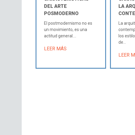
DEL ARTE
LA AR
POSMODERNO
CONT
El postmodernismo no es
La arqui
un movimiento, es una
contempo
actitud general....
los estil
de...
LEER MÁS
LEER 