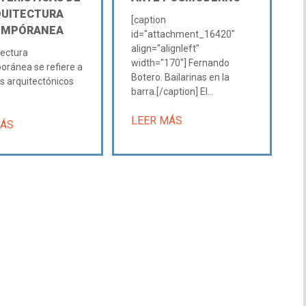
QUITECTURA
[caption
EMPÓRANEA
id="attachment_16420"
align="alignleft"
tectura
width="170"] Fernando
ránea se refiere a
Botero. Bailarinas en la
os arquitectónicos
barra.[/caption] El...
LEER MÁS
MÁS