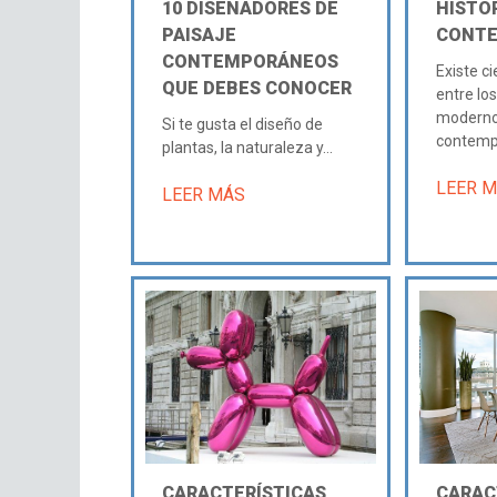
10 DISEÑADORES DE
HISTOR
PAISAJE
CONT
CONTEMPORÁNEOS
Existe c
QUE DEBES CONOCER
entre lo
moderno
Si te gusta el diseño de
contemp
plantas, la naturaleza y...
LEER 
LEER MÁS
CARACTERÍSTICAS
CARAC