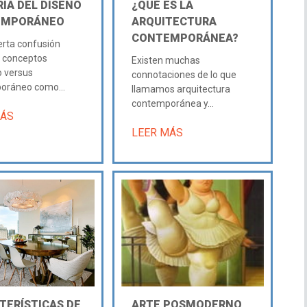
IA DEL DISEÑO
¿QUÉ ES LA
EMPORÁNEO
ARQUITECTURA
CONTEMPORÁNEA?
ierta confusión
s conceptos
Existen muchas
 versus
connotaciones de lo que
oráneo como...
llamamos arquitectura
contemporánea y...
MÁS
LEER MÁS
TERÍSTICAS DE
ARTE POSMODERNO