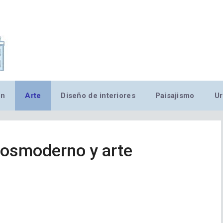
,MN,MMN,MN,MN,MN,MN,M
ón
Arte
Diseño de interiores
Paisajismo
Ur
 posmoderno y arte