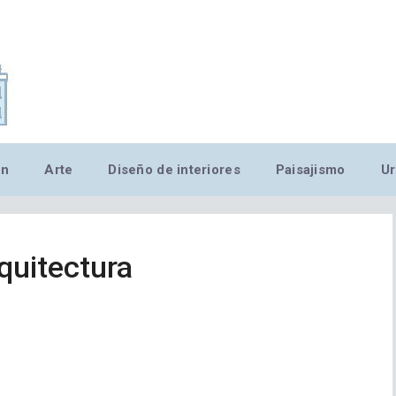
,MN,MMN,MN,MN,MN,MN,M
ón
Arte
Diseño de interiores
Paisajismo
Ur
quitectura