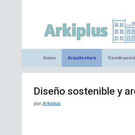
Saltar
al
contenido
Inicio
Arquitectura
Construcci
Diseño sostenible y ar
por
Arkiplus