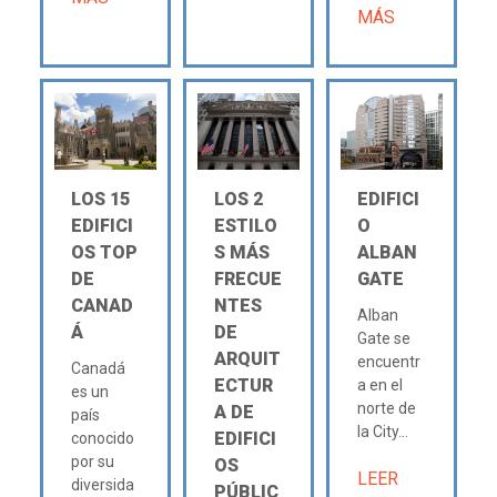
MÁS
LOS 15
LOS 2
EDIFICI
EDIFICI
ESTILO
O
OS TOP
S MÁS
ALBAN
DE
FRECUE
GATE
CANAD
NTES
Alban
Á
DE
Gate se
ARQUIT
encuentr
Canadá
ECTUR
a en el
es un
norte de
A DE
país
la City...
EDIFICI
conocido
por su
OS
LEER
diversida
PÚBLIC