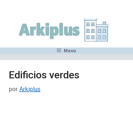
Saltar
,MN,MMN,MN,MN,MN,MN,M
al
contenido
Menú
Edificios verdes
por
Arkiplus