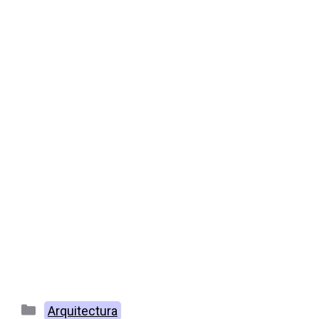
Categorías
Arquitectura