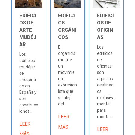
EDIFICI
EDIFICI
EDIFICI
OS DE
OS
OS DE
ARTE
ORGÁNI
OFICIN
MUDÉJ
COS
AS
AR
El
Los
organicis
edificios
Los
mo fue
de
edificios
un
oficinas
mudéjar
movimie
son
se
nto
aquellos
encuentr
expresion
destinad
an en
ista que
os
España y
se alejó
exclusiva
son
del...
mente
construcc
para
iones...
LEER
montar...
LEER
MÁS
LEER
MÁS