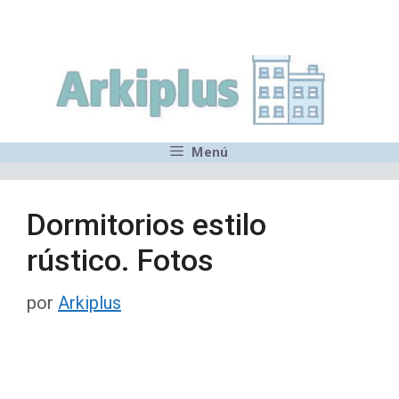
Saltar
,MN,MMN,MN,MN,MN,MN,M
al
contenido
Menú
Dormitorios estilo
rústico. Fotos
por
Arkiplus