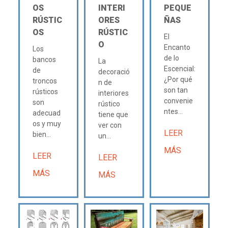
OS
INTERI
PEQUE
RÚSTIC
ORES
ÑAS
OS
RÚSTIC
El
O
Encanto
Los
de lo
bancos
La
Escencial:
de
decoració
¿Por qué
troncos
n de
son tan
rústicos
interiores
convenie
son
rústico
ntes...
adecuad
tiene que
os y muy
ver con
LEER
bien...
un...
MÁS
LEER
LEER
MÁS
MÁS