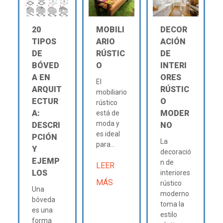
20
MOBILI
DECOR
TIPOS
ARIO
ACIÓN
DE
RÚSTIC
DE
BÓVED
O
INTERI
A EN
ORES
El
ARQUIT
RÚSTIC
mobiliario
ECTUR
O
rústico
A:
MODER
está de
moda y
DESCRI
NO
es ideal
PCIÓN
La
para...
Y
decoració
EJEMP
n de
LEER
LOS
interiores
MÁS
rústico
Una
moderno
bóveda
toma la
es una
estilo
forma