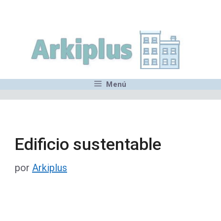
Saltar
,MN,MMN,MN,MN,MN,MN,M
al
contenido
Menú
Edificio sustentable
por
Arkiplus