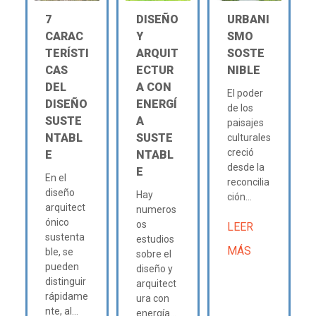
7
DISEÑO
URBANI
CARAC
Y
SMO
TERÍSTI
ARQUIT
SOSTE
CAS
ECTUR
NIBLE
DEL
A CON
El poder
DISEÑO
ENERGÍ
de los
SUSTE
A
paisajes
NTABL
SUSTE
culturales
creció
E
NTABL
desde la
E
En el
reconcilia
diseño
Hay
ción...
arquitect
numeros
ónico
os
LEER
sustenta
estudios
MÁS
ble, se
sobre el
pueden
diseño y
distinguir
arquitect
rápidame
ura con
nte, al...
energía...