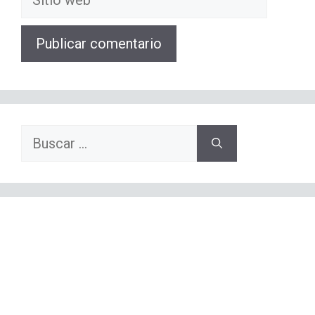
web
Buscar: