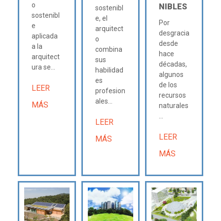
o
NIBLES
sostenibl
sostenibl
e, el
Por
e
arquitect
desgracia
aplicada
o
desde
a la
combina
hace
arquitect
sus
décadas,
ura se...
habilidad
algunos
es
de los
LEER
profesion
recursos
ales...
MÁS
naturales
...
LEER
LEER
MÁS
MÁS