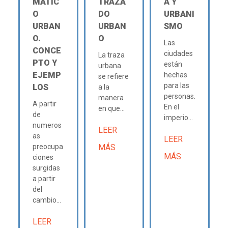
MÁTIC
TRAZA
A Y
O
DO
URBANI
URBAN
URBAN
SMO
O.
O
Las
CONCE
ciudades
La traza
PTO Y
están
urbana
EJEMP
hechas
se refiere
para las
LOS
a la
personas.
manera
A partir
En el
en que...
de
imperio...
numeros
LEER
as
LEER
preocupa
MÁS
MÁS
ciones
surgidas
a partir
del
cambio...
LEER