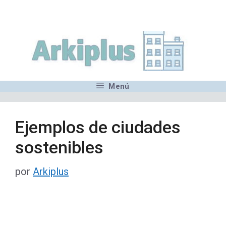
Saltar
,MN,MMN,MN,MN,MN,MN,M
al
contenido
Menú
Ejemplos de ciudades
sostenibles
por
Arkiplus