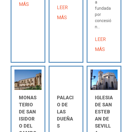
a
MÁS
LEER
fundada
por
MÁS
concesió
n...
LEER
MÁS
MONAS
PALACI
IGLESIA
TERIO
O DE
DE SAN
DE SAN
LAS
ESTEB
ISIDOR
DUEÑA
AN DE
O DEL
S
SEVILL