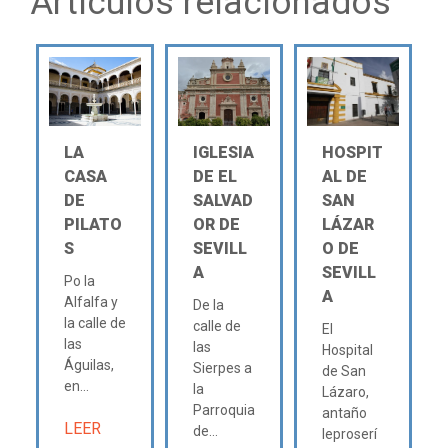
Artículos relacionados
LA
IGLESIA
HOSPIT
CASA
DE EL
AL DE
DE
SALVAD
SAN
PILATO
OR DE
LÁZAR
S
SEVILL
O DE
A
SEVILL
Po la
A
Alfalfa y
De la
la calle de
calle de
El
las
las
Hospital
Águilas,
Sierpes a
de San
en...
la
Lázaro,
Parroquia
antaño
LEER
de...
leproserí