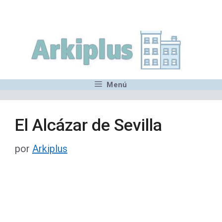
Saltar
,MN,MMN,MN,MN,MN,MN,M
al
contenido
Menú
El Alcázar de Sevilla
por
Arkiplus