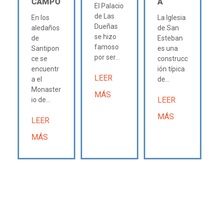
CAMPO
A
El Palacio
de Las
En los
La Iglesia
Dueñas
aledaños
de San
se hizo
de
Esteban
famoso
Santipon
es una
por ser...
ce se
construcc
encuentr
ión típica
LEER
a el
de...
Monaster
MÁS
LEER
io de...
MÁS
LEER
MÁS