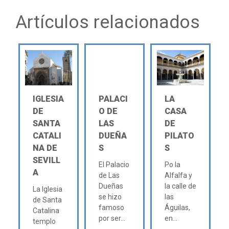
Artículos relacionados
IGLESIA
PALACI
LA
DE
O DE
CASA
SANTA
LAS
DE
CATALI
DUEÑA
PILATO
NA DE
S
S
SEVILL
El Palacio
Po la
A
de Las
Alfalfa y
Dueñas
la calle de
La Iglesia
se hizo
las
de Santa
famoso
Águilas,
Catalina
por ser...
en...
templo