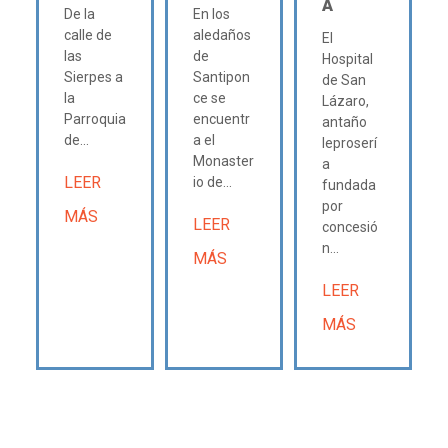
A
De la
En los
calle de
aledaños
El
las
de
Hospital
Sierpes a
Santipon
de San
la
ce se
Lázaro,
Parroquia
encuentr
antaño
de...
a el
leproserí
Monaster
a
LEER
io de...
fundada
por
MÁS
LEER
concesió
n...
MÁS
LEER
MÁS