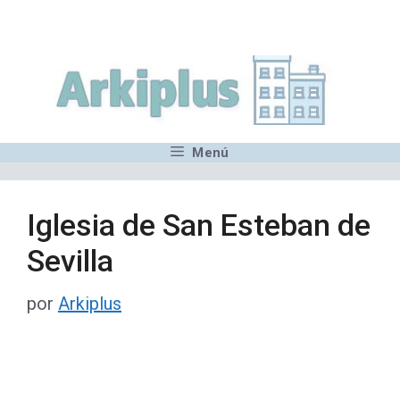
Saltar
,MN,MMN,MN,MN,MN,MN,M
al
contenido
Menú
Iglesia de San Esteban de
Sevilla
por
Arkiplus