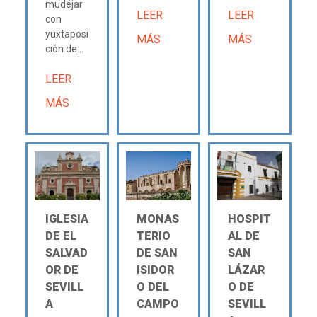
mudéjar
LEER
LEER
con
yuxtaposi
MÁS
MÁS
ción de...
LEER
MÁS
IGLESIA
MONAS
HOSPIT
DE EL
TERIO
AL DE
SALVAD
DE SAN
SAN
OR DE
ISIDOR
LÁZAR
SEVILL
O DEL
O DE
A
CAMPO
SEVILL