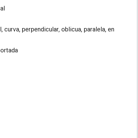
al
l, curva, perpendicular, oblicua, paralela, en
cortada