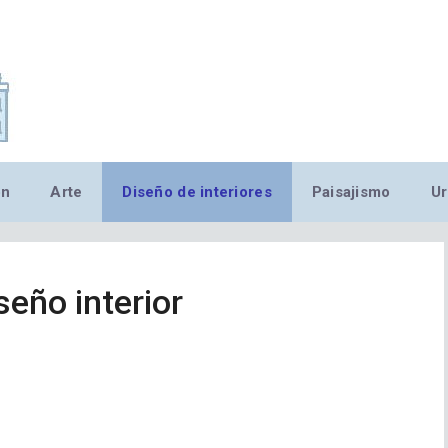
,MN,MMN,MN,MN,MN,MN,M
ón
Arte
Diseño de interiores
Paisajismo
Ur
iseño interior