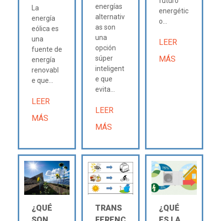
futuro
energías
La
energétic
alternativ
energía
o...
as son
eólica es
una
una
LEER
opción
fuente de
súper
MÁS
energía
inteligent
renovabl
e que
e que...
evita...
LEER
LEER
MÁS
MÁS
¿QUÉ
TRANS
¿QUÉ
SON
FERENC
ES LA