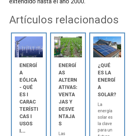
extendido hasta el año 2000.
Artículos relacionados
ENERGÍ
ENERGÍ
¿QUÉ
A
AS
ES LA
EÓLICA
ALTERN
ENERGÍ
- QUÉ
ATIVAS:
A
ES Ι
VENTA
SOLAR?
CARAC
JAS Y
La
TERÍSTI
DESVE
energía
CAS Ι
NTAJA
solar es
USOS
S
la clave
para un
Ι...
Las