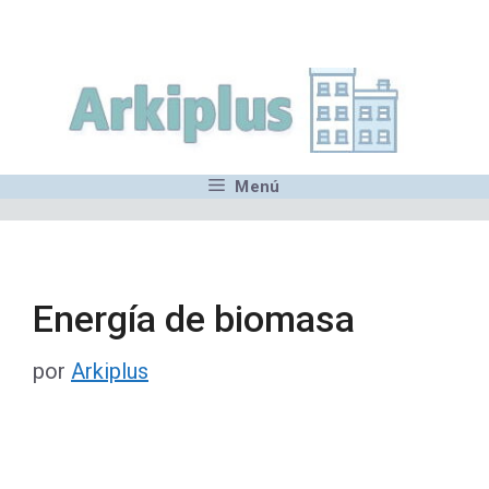
Saltar
,MN,MMN,MN,MN,MN,MN,M
al
contenido
Menú
Energía de biomasa
por
Arkiplus