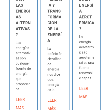
LAS
IA Y
ENERGÍ
ENERGÍ
TRANS
A
AS
FORMA
AEROT
ALTERN
CIÓN
ÉRMICA
ATIVAS
DE LA
?
?
ENERGÍ
La
A
energía
Las
aerotérm
energías
La
ica (o
alternativ
definición
aeroterm
as son
científica
ia) es una
cualquier
de
fuente
fuente de
energía
renovabl
energía
nos dice
e capaz...
que
que:
proporcio
energía
LEER
ne...
es la...
MÁS
LEER
LEER
MÁS
MÁS