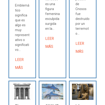
es una
de
Emblemá
figura
Cnosos
tico
femenina
fue
significa
esculpida
destruido
que es
surgida
por un
algo es
en la...
terremot
muy
o...
represent
LEER
ativo o
LEER
significati
MÁS
vo...
MÁS
LEER
MÁS