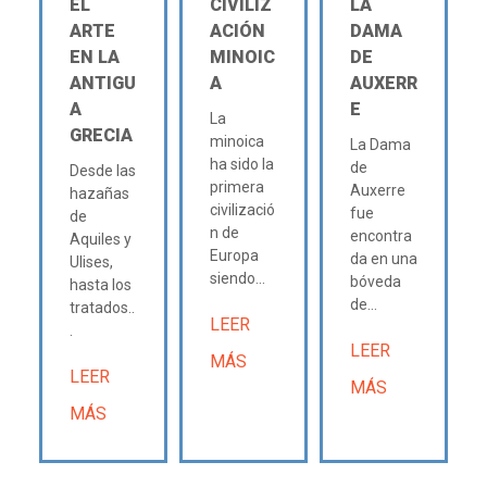
EL
CIVILIZ
LA
ARTE
ACIÓN
DAMA
EN LA
MINOIC
DE
ANTIGU
A
AUXERR
A
E
La
GRECIA
minoica
La Dama
ha sido la
de
Desde las
primera
Auxerre
hazañas
civilizació
fue
de
n de
encontra
Aquiles y
Europa
da en una
Ulises,
siendo...
bóveda
hasta los
de...
tratados..
LEER
.
LEER
MÁS
LEER
MÁS
MÁS