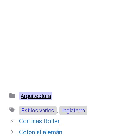
Categorías
Arquitectura
Etiquetas
,
Estilos varios
Inglaterra
Cortinas Roller
Colonial alemán