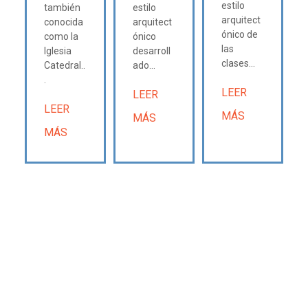
estilo
también
estilo
arquitect
conocida
arquitect
ónico de
como la
ónico
las
Iglesia
desarroll
clases...
Catedral..
ado...
.
LEER
LEER
LEER
MÁS
MÁS
MÁS