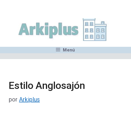
Saltar
,MN,MMN,MN,MN,MN,MN,M
al
contenido
Menú
Estilo Anglosajón
por
Arkiplus