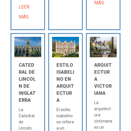
MÁS
LEER
MÁS
CATED
ESTILO
ARQUIT
RAL DE
ISABELI
ECTUR
LINCOL
NO EN
A
N DE
ARQUIT
VICTOR
INGLAT
ECTUR
IANA
ERRA
A
La
arquitect
La
El estilo
ura
Catedral
isabelino
victoriana
de
se refiere
es un
Lincoln,
a un