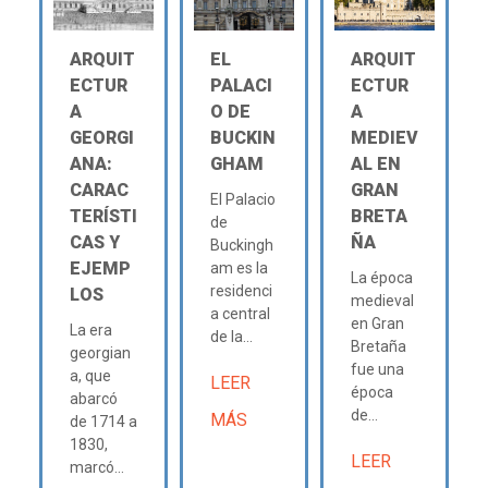
ARQUIT
EL
ARQUIT
ECTUR
PALACI
ECTUR
A
O DE
A
GEORGI
BUCKIN
MEDIEV
ANA:
GHAM
AL EN
CARAC
GRAN
El Palacio
TERÍSTI
BRETA
de
CAS Y
ÑA
Buckingh
EJEMP
am es la
La época
residenci
LOS
medieval
a central
en Gran
La era
de la...
Bretaña
georgian
fue una
a, que
LEER
época
abarcó
de...
MÁS
de 1714 a
1830,
LEER
marcó...