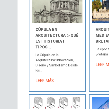
CÚPULA EN
ARQUI
ARQUITECTURA ▷ QUÉ
MEDIE
ES Ι HISTORIA Ι
BRETA
TIPOS...
La época
Bretaña 
La Cúpula en la
Arquitectura: Innovación,
LEER 
Diseño y Simbolismo Desde
los...
LEER MÁS