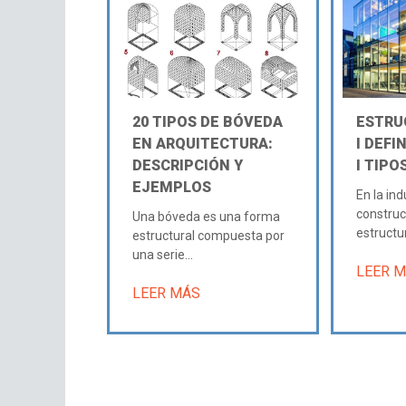
20 TIPOS DE BÓVEDA
ESTRU
EN ARQUITECTURA:
Ι DEFI
DESCRIPCIÓN Y
Ι TIPO
EJEMPLOS
En la ind
constru
Una bóveda es una forma
estructura
estructural compuesta por
una serie...
LEER 
LEER MÁS