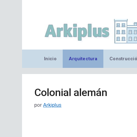
Saltar
al
contenido
Inicio
Arquitectura
Construcci
Colonial alemán
por
Arkiplus