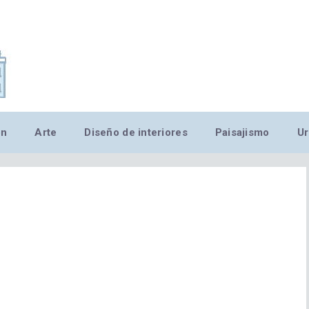
,MN,MMN,MN,MN,MN,MN,M
ón
Arte
Diseño de interiores
Paisajismo
Ur