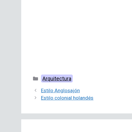
Categorías
Arquitectura
Estilo Anglosajón
Estilo colonial holandés