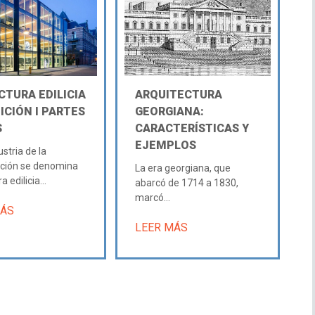
CTURA EDILICIA
ARQUITECTURA
NICIÓN Ι PARTES
GEORGIANA:
S
CARACTERÍSTICAS Y
EJEMPLOS
ustria de la
cción se denomina
La era georgiana, que
 edilicia...
abarcó de 1714 a 1830,
marcó...
MÁS
LEER MÁS