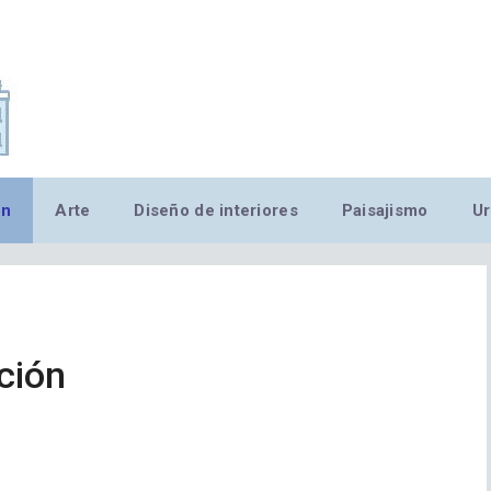
,MN,MMN,MN,MN,MN,MN,M
ón
Arte
Diseño de interiores
Paisajismo
Ur
ción