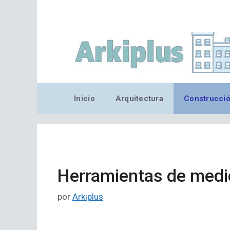
Saltar
al
contenido
Inicio
Arquitectura
Construcci
Herramientas de medi
por
Arkiplus