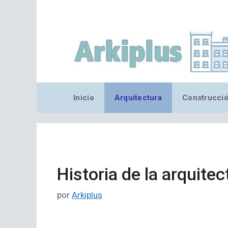
Saltar
al
contenido
Inicio
Arquitectura
Construcci
Historia de la arquite
por
Arkiplus