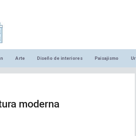
,MN,MMN,MN,MN,MN,MN,M
ón
Arte
Diseño de interiores
Paisajismo
Ur
ctura moderna