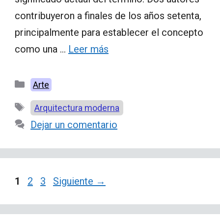
contribuyeron a finales de los años setenta,
principalmente para establecer el concepto
como una …
Leer más
Categorías
Arte
Etiquetas
Arquitectura moderna
Dejar un comentario
Página
Página
Página
1
2
3
Siguiente
→