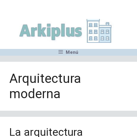
Saltar
,MN,MMN,MN,MN,MN,MN,M
al
contenido
Menú
Arquitectura
moderna
La arquitectura