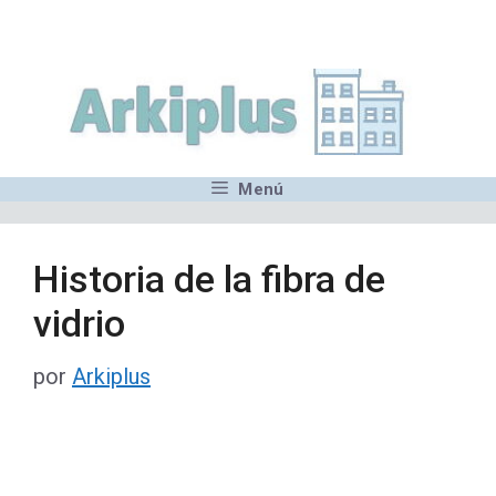
Saltar
,MN,MMN,MN,MN,MN,MN,M
al
contenido
Menú
Historia de la fibra de
vidrio
por
Arkiplus