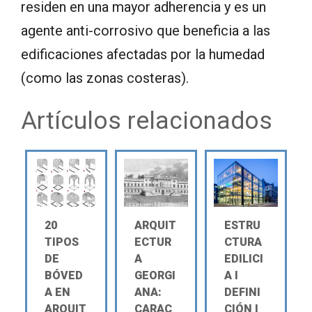
residen en una mayor adherencia y es un
agente anti-corrosivo que beneficia a las
edificaciones afectadas por la humedad
(como las zonas costeras).
Artículos relacionados
20
ARQUIT
ESTRU
TIPOS
ECTUR
CTURA
DE
A
EDILICI
BÓVED
GEORGI
A Ι
A EN
ANA:
DEFINI
ARQUIT
CARAC
CIÓN Ι