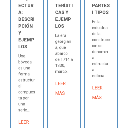
ECTUR
TERÍSTI
PARTES
A:
CAS Y
Ι TIPOS
DESCRI
EJEMP
En la
PCIÓN
LOS
industria
Y
de la
La era
EJEMP
construcc
georgian
ión se
LOS
a, que
denomin
abarcó
Una
a
de 1714 a
bóveda
estructur
1830,
es una
a
marcó...
forma
edilicia...
estructur
LEER
al
LEER
compues
MÁS
MÁS
ta por
una
serie...
LEER