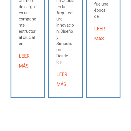
Un muro
La Cúpula
fue una
de carga
en la
época
es un
Arquitect
de...
compone
ura:
nte
Innovació
LEER
estructur
n, Diseño
al crucial
y
MÁS
en...
Simbolis
mo
LEER
Desde
los...
MÁS
LEER
MÁS