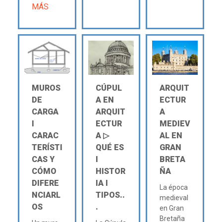
MÁS
MUROS
CÚPUL
ARQUIT
DE
A EN
ECTUR
CARGA
ARQUIT
A
Ι
ECTUR
MEDIEV
CARAC
A ▷
AL EN
TERÍSTI
QUÉ ES
GRAN
CAS Y
Ι
BRETA
CÓMO
HISTOR
ÑA
DIFERE
IA Ι
La época
NCIARL
TIPOS..
medieval
OS
.
en Gran
Bretaña