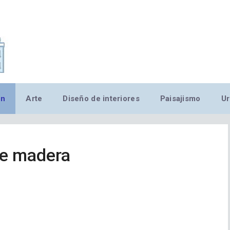
,MN,MMN,MN,MN,MN,MN,M
ón
Arte
Diseño de interiores
Paisajismo
Ur
de madera