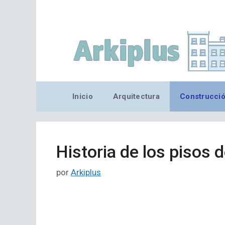
Saltar
al
contenido
Inicio
Arquitectura
Construcci
Historia de los pisos 
por
Arkiplus