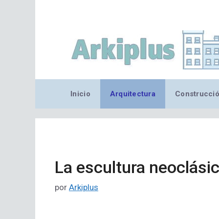
Saltar
al
contenido
Inicio
Arquitectura
Construcci
La escultura neoclási
por
Arkiplus