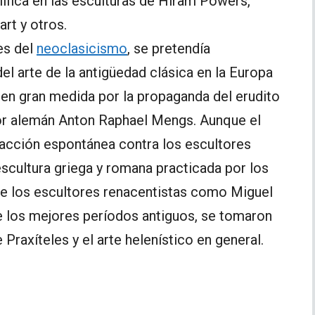
ifica en las esculturas de Hiram Powers,
rt y otros.
les del
neoclasicismo
, se pretendía
el arte de la antigüedad clásica en la Europa
 en gran medida por la propaganda del erudito
or alemán Anton Raphael Mengs. Aunque el
cción espontánea contra los escultores
escultura griega y romana practicada por los
de los escultores renacentistas como Miguel
e los mejores períodos antiguos, se tomaron
axíteles y el arte helenístico en general.