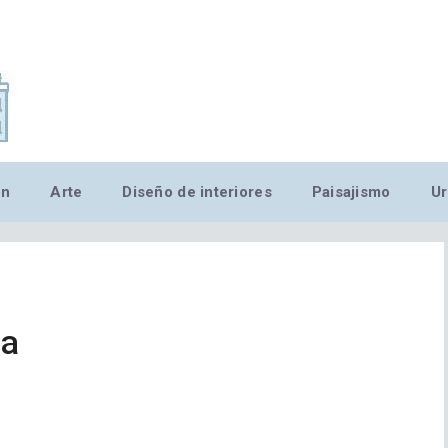
,MN,MMN,MN,MN,MN,MN,M
ón
Arte
Diseño de interiores
Paisajismo
Ur
ca