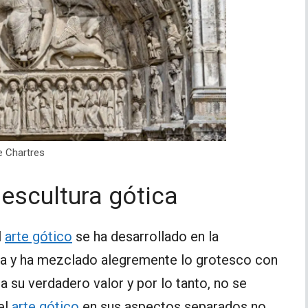
e Chartres
 escultura gótica
l
arte gótico
se ha desarrollado en la
eza y ha mezclado alegremente lo grotesco con
a su verdadero valor y por lo tanto, no se
 el
arte gótico
en sus aspectos separados no