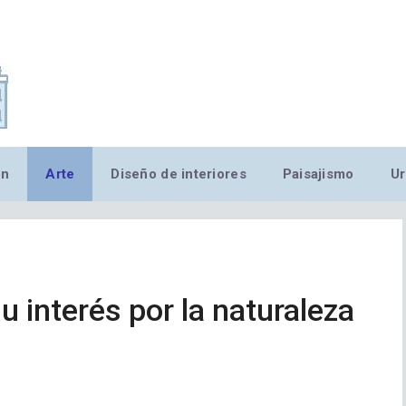
,MN,MMN,MN,MN,MN,MN,M
ón
Arte
Diseño de interiores
Paisajismo
Ur
u interés por la naturaleza